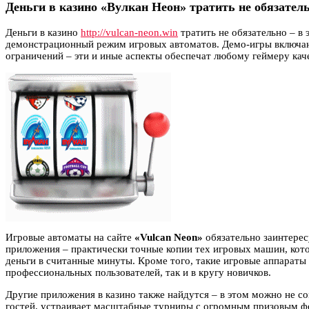
Деньги в казино «Вулкан Неон» тратить не обязател
Деньги в казино
http://vulcan-neon.win
тратить не обязательно – в 
демонстрационный режим игровых автоматов. Демо-игры включают
ограничений – эти и иные аспекты обеспечат любому геймеру ка
Игровые автоматы на сайте
«Vulcan Neon»
обязательно заинтерес
приложения – практически точные копии тех игровых машин, кото
деньги в считанные минуты. Кроме того, такие игровые аппараты
профессиональных пользователей, так и в кругу новичков.
Другие приложения в казино также найдутся – в этом можно не со
гостей, устраивает масштабные турниры с огромным призовым фо