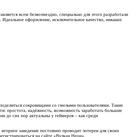
авляется всем безвозмездно, специально для этого разработали
. Идеальное оформление, исключительное качество, никаких
 поделиться сокровищами со смелыми пользователями. Такие
ти: простота, надёжность, возможность заработать большие
и до сих пор актуальны у геймеров – как среди
, игорное заведение постоянно проводит лотереи для своих
егистрироваться на сайте «Вулкан Неон».