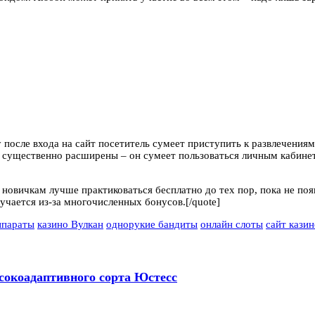
у после входа на сайт посетитель сумеет приступить к развлечениям
 существенно расширены – он сумеет пользоваться личным кабинето
 – новичкам лучше практиковаться бесплатно до тех пор, пока не по
чается из-за многочисленных бонусов.[/quote]
ппараты
казино Вулкан
однорукие бандиты
онлайн слоты
сайт кази
сокоадаптивного сорта Юстесс