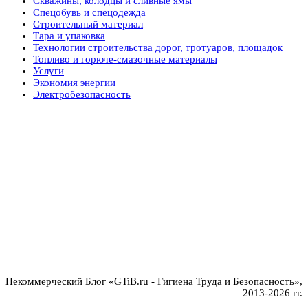
Скважины, колодцы и сливные ямы
Спецобувь и спецодежда
Строительный материал
Тара и упаковка
Технологии строительства дорог, тротуаров, площадок
Топливо и горюче-смазочные материалы
Услуги
Экономия энергии
Электробезопасность
Некоммерческий Блог «GTiB.ru - Гигиена Труда и Безопасность»,
2013-2026 гг.