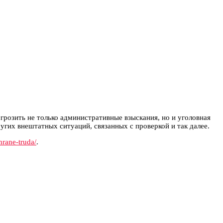
розить не только административные взыскания, но и уголовная
гих внештатных ситуаций, связанных с проверкой и так далее.
hrane-truda/
.