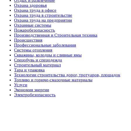
Отдых и развлечение
Охрана здоровья
Охрана труда в офисе
Охрана труда в строительстве
Охрана труда на предприятии
Охранные системы
Пожаробезопасность
Производственная и Строительная техника
Происшествия
Профессиональные заболевания
Системы отопления
Скважины, колодцы и сливные ямы
Спецобувь и спецодежда
Строительный материал
Тара и упаковка
Технологии строительства дорог, тротуаров, площадок
Топливо и горюче-смазочные материалы
Услуги
Экономия энергии
Электробезопасность