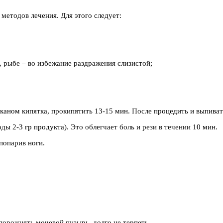
етодов лечения. Для этого следует:
, рыбе – во избежание раздражения слизистой;
таканом кипятка, прокипятить 13-15 мин. После процедить и выпива
ы 2-3 гр продукта). Это облегчает боль и рези в течении 10 мин.
попарив ноги.
опорожнять мочевой пузырь, долго не терпеть.