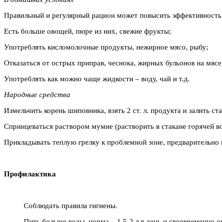
Правильный и регулярный рацион может повысить эффективность м
Есть больше овощей, пюре из них, свежие фрукты;
Употреблять кисломолочные продукты, нежирное мясо, рыбу;
Отказаться от острых приправ, чеснока, жирных бульонов на мясе
Употреблять как можно чаще жидкости – воду, чай и т.д.
Народные средства
Измельчить корень шиповника, взять 2 ст. л. продукта и залить с
Спринцеваться раствором мумие (растворить в стакане горячей вод
Прикладывать теплую грелку к проблемной зоне, предварительно 
Профилактика
Соблюдать правила гигиены.
Пить больше воды, норма – 1.5-2 л в день и своевременно 