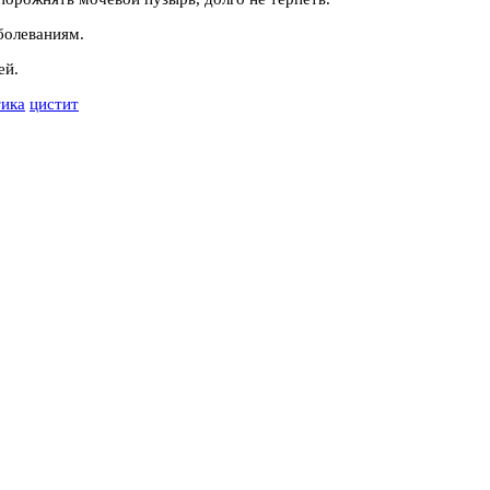
болеваниям.
ей.
ика
цистит